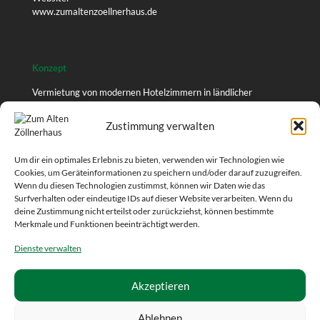
www.zumaltenzoellnerhaus.de
Konzept
Vermietung von modernen Hotelzimmern in ländlicher
Umgebung.
Zustimmung verwalten
Unser Veranstaltungsraum ist verpachtet - Informationen
erhalten Sie direkt beim Pächter.
Um dir ein optimales Erlebnis zu bieten, verwenden wir Technologien wie
Cookies, um Geräteinformationen zu speichern und/oder darauf zuzugreifen.
Wenn du diesen Technologien zustimmst, können wir Daten wie das
Surfverhalten oder eindeutige IDs auf dieser Website verarbeiten. Wenn du
Social Media
deine Zustimmung nicht erteilst oder zurückziehst, können bestimmte
Merkmale und Funktionen beeinträchtigt werden.
Facebook
Instagram
Dienste verwalten
Akzeptieren
Ablehnen